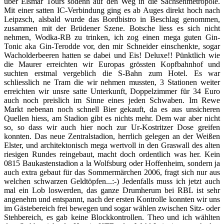
über Elsmar Tours sodenn auf den Weg in die Sachsenmetropole.
Mit einer satten IC-Verbindung ging es ab Auges direkt hoch nach
Leipzsch, alsbald wurde das Bordbistro in Beschlag genommen,
zusammen mit der Brüdener Szene. Botsche liess es sich nicht
nehmen, Wodka-RB zu trinken, ich zog einen mega guten Gin-
Tonic aka Gin-Terodde vor, den mir Schneider einschenkte, sogar
Wacholderbeeren hatten se dabei und Eis! Deluxe!! Pünktlich wie
die Maurer erreichten wir Europas grössten Kopfbahnhof und
suchten erstmal vergeblich die S-Bahn zum Hotel. Es war
schliesslich ne Tram die wir nehmen mussten, 3 Stationen weiter
erreichten wir unsre satte Unterkunft, Doppelzimmer für 34 Euro
auch noch preislich im Sinne eines jeden Schwaben. Im Rewe
Markt nebenan noch schnell Bier gekauft, da es aus unsicheren
Quellen hiess, am Stadion gibt es nichts mehr. Dem war aber nicht
so, so dass wir auch hier noch zur Ur-Kostritzer Dose greifen
konnten. Das neue Zentralstadion, herrlich gelegen an der Weißen
Elster, und architektonisch mega wertvoll in den Graswall des alten
riesigen Rundes reingebaut, macht doch ordentlich was her. Kein
0815 Baukastenstadion a la Wolfsburg oder Hoffenheim, sondern ja
auch extra gebaut für das Sommermärchen 2006, fragt sich nur aus
welchen schwarzen Geldtöpfen...:-) Jedenfalls muss ich jetzt auch
mal ein Lob loswerden, das ganze Drumherum bei RBL ist sehr
angenehm und entspannt, nach der ersten Kontrolle konnten wir uns
im Gästebereich frei bewegen und sogar wählen zwischen Sitz- oder
Stehbereich, es gab keine Blockkontrollen. Theo und ich wählten