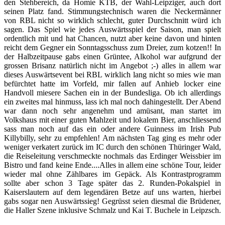
den Stehbereich, da Homie KTB, der Wahl-Leipziger, auch dort
seinen Platz fand. Stimmungstechnisch waren die Neckermänner
von RBL nicht so wirklich schlecht, guter Durchschnitt würd ich
sagen. Das Spiel wie jedes Auswärtsspiel der Saison, man spielt
ordentlich mit und hat Chancen, nutzt aber keine davon und hinten
reicht dem Gegner ein Sonntagsschuss zum Dreier, zum kotzen!! In
der Halbzeitpause gabs einen Grüntee, Alkohol war aufgrund der
grossen Brisanz natürlich nicht im Angebot ;-) alles in allem war
dieses Auswärtsevent bei RBL wirklich lang nicht so mies wie man
befürchtet hatte im Vorfeld, mir fallen auf Anhieb locker eine
Handvoll miesere Sachen ein in der Bundesliga. Ob ich allerdings
ein zweites mal hinmuss, lass ich mal noch dahingestellt. Der Abend
war dann noch sehr angenehm und amüsant, man startet im
Volkshaus mit einer guten Mahlzeit und lokalem Bier, anschliessend
sass man noch auf das ein oder andere Guinness im Irish Pub
Killybilly, sehr zu empfehlen! Am nächsten Tag ging es mehr oder
weniger verkatert zurück im IC durch den schönen Thüringer Wald,
die Reiseleitung verschmeckte nochmals das Erdinger Weissbier im
Bistro und fand keine Ende....Alles in allem eine schöne Tour, leider
wieder mal ohne Zählbares im Gepäck. Als Kontrastprogramm
sollte aber schon 3 Tage später das 2. Runden-Pokalspiel in
Kaiserslautern auf dem legendären Betze auf uns warten, hierbei
gabs sogar nen Auswärtssieg! Gegrüsst seien diesmal die Brüdener,
die Haller Szene inklusive Schmalz und Kai T. Buchele in Leipzsch.