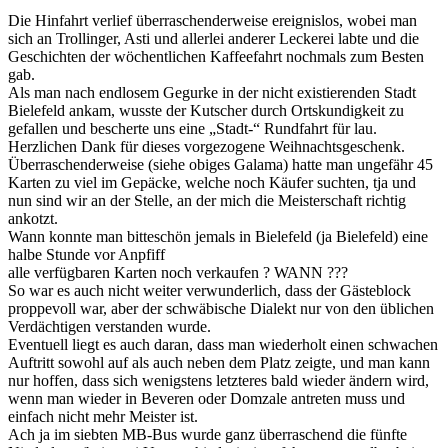
Die Hinfahrt verlief überraschenderweise ereignislos, wobei man
sich an Trollinger, Asti und allerlei anderer Leckerei labte und die
Geschichten der wöchentlichen Kaffeefahrt nochmals zum Besten
gab.
Als man nach endlosem Gegurke in der nicht existierenden Stadt
Bielefeld ankam, wusste der Kutscher durch Ortskundigkeit zu
gefallen und bescherte uns eine „Stadt-“ Rundfahrt für lau.
Herzlichen Dank für dieses vorgezogene Weihnachtsgeschenk.
Überraschenderweise (siehe obiges Galama) hatte man ungefähr 45
Karten zu viel im Gepäcke, welche noch Käufer suchten, tja und
nun sind wir an der Stelle, an der mich die Meisterschaft richtig
ankotzt.
Wann konnte man bitteschön jemals in Bielefeld (ja Bielefeld) eine
halbe Stunde vor Anpfiff
alle verfügbaren Karten noch verkaufen ? WANN ???
So war es auch nicht weiter verwunderlich, dass der Gästeblock
proppevoll war, aber der schwäbische Dialekt nur von den üblichen
Verdächtigen verstanden wurde.
Eventuell liegt es auch daran, dass man wiederholt einen schwachen
Auftritt sowohl auf als auch neben dem Platz zeigte, und man kann
nur hoffen, dass sich wenigstens letzteres bald wieder ändern wird,
wenn man wieder in Beveren oder Domzale antreten muss und
einfach nicht mehr Meister ist.
Ach ja im siebten MB-Bus wurde ganz überraschend die fünfte