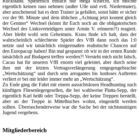
Rückstand. Spielerisch einfach nur mega schlecht, ich möchte
eigentlich keinen raus nehmen (außer Ulle und evtl. Niedermaier),
aber anscheinend hat es dem Trainer ja gefallen, sonst hätte er sicher
vor der 90. Minute und dem üblichen „Achtung jetzt kommt gleich
der Gentner“ Wechsel (könnt ihr Euch noch an die obligatorischen
Wechsel des Linksverteidigers unter Armin V. erinnern?!) reagiert.
Aber bleibt wohl sein Geheimnis. Krass finde ich halt, dass der
wahrscheinlich schlechteste Spieler des VfB dann noch das 1:0
netzte und wir tatsächlich einigermaßen realistische Chancen auf
den Europacup haben! Bin mal gespannt ob wir in der ersten Runde
tatsächlich auf Budapest treffen werden?! Versteht mich nicht falsch,
Cacau hat für unseren VfB enorm viel geleistet, aber durch seine
ihm mit der letzten Vertragsverlängerung entgegengebrachte
„Wertschätzung“ und durch sein arrogantes bis lustloses Auftreten
verliert er bei mir leider immer mehr an „Wertschätzung“.
Zu Ende ging die Fahrt mit einem aussichtslosen Headhunting nach
künftigen Fliesenlegergesellen, die bei wahlweise Platta-Sepp, der
eigentlich Karl heißt oder Treppa-Sepp, der keine Treppen herstellt,
aber an der Treppe in Mittelbuches wohnt, eingestellt werden
sollten. Überraschenderweise war die Suche bei der nichtsnutzigen
Jugend vergebens.
Mitgliederbereich