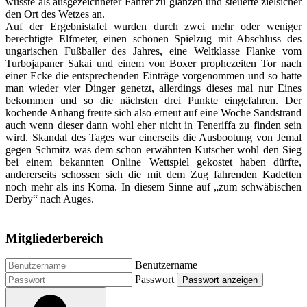
wusste als ausgezeichneter Fahrer zu glänzen und steuerte zielsicher
den Ort des Wetzes an.
Auf der Ergebnistafel wurden durch zwei mehr oder weniger
berechtigte Elfmeter, einen schönen Spielzug mit Abschluss des
ungarischen Fußballer des Jahres, eine Weltklasse Flanke vom
Turbojapaner Sakai und einem von Boxer prophezeiten Tor nach
einer Ecke die entsprechenden Einträge vorgenommen und so hatte
man wieder vier Dinger genetzt, allerdings dieses mal nur Eines
bekommen und so die nächsten drei Punkte eingefahren. Der
kochende Anhang freute sich also erneut auf eine Woche Sandstrand
auch wenn dieser dann wohl eher nicht in Teneriffa zu finden sein
wird. Skandal des Tages war einerseits die Ausbootung von Jemal
gegen Schmitz was dem schon erwähnten Kutscher wohl den Sieg
bei einem bekannten Online Wettspiel gekostet haben dürfte,
andererseits schossen sich die mit dem Zug fahrenden Kadetten
noch mehr als ins Koma. In diesem Sinne auf „zum schwäbischen
Derby“ nach Auges.
Mitgliederbereich
Benutzername
Passwort
Passwort anzeigen