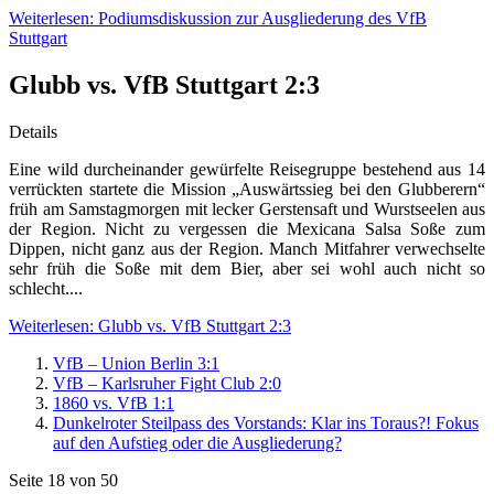
Weiterlesen: Podiumsdiskussion zur Ausgliederung des VfB
Stuttgart
Glubb vs. VfB Stuttgart 2:3
Details
Eine wild durcheinander gewürfelte Reisegruppe bestehend aus 14
verrückten startete die Mission „Auswärtssieg bei den Glubberern“
früh am Samstagmorgen mit lecker Gerstensaft und Wurstseelen aus
der Region. Nicht zu vergessen die Mexicana Salsa Soße zum
Dippen, nicht ganz aus der Region. Manch Mitfahrer verwechselte
sehr früh die Soße mit dem Bier, aber sei wohl auch nicht so
schlecht....
Weiterlesen: Glubb vs. VfB Stuttgart 2:3
VfB – Union Berlin 3:1
VfB – Karlsruher Fight Club 2:0
1860 vs. VfB 1:1
Dunkelroter Steilpass des Vorstands: Klar ins Toraus?! Fokus
auf den Aufstieg oder die Ausgliederung?
Seite 18 von 50