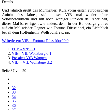
Details
Und jährlich grüßt das Murmeltier: Kurz vorm ersten europäischen
Auftritt des Jahres, steht unser VfB mal wieder ohne
Selbstbewußtsein und mit noch weniger Punkten da. Aber halt,
dieses Mal ist es irgendwie anders, denn in der Bundesliga gibt es
auf ein Mal wieder Gegner wie Fortuna Düsseldorf, ein Lichtblick
bei all dem Hoffenheim, Wolfsburg, etc. pp.
Weiterlesen: VfB – Fortuna Düsseldorf 0:0
FCB - VfB 6:1
VfB - VfL Wolfsburg 0:1
Pro altes VfB Wappen
VfB – VfL Wolfsburg 3:2
Seite 37 von 50
32
33
34
35
36
37